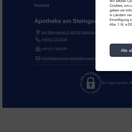
Wir setzen Coo
Kontakt
Cookies, um u
geben wir Inf
in Ländern ve
Apotheke am Steingarten
Einwilligung z
Abs. 1 lit. a
Am Steingarten 8
,
68169
Mannheim
+49-621301030
+49-621306039
Alle a
info@steingarten-apotheke-mannheim.com
Wir legen großen W