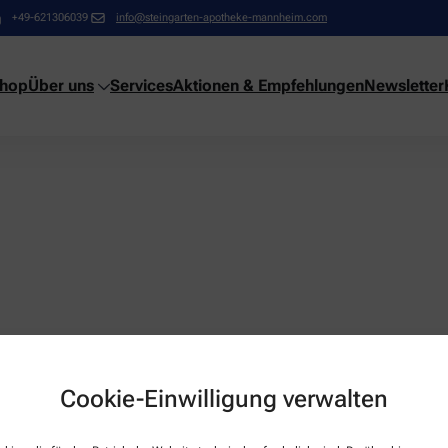
+49-621306039
info@steingarten-apotheke-mannheim.com
shop
Über uns
Services
Aktionen & Empfehlungen
Newsletter
Cookie-Einwilligung verwalten