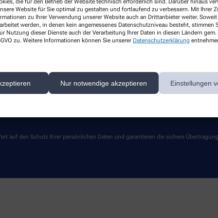
kies, die für den Betrieb der Website technisch erforderlich sind. Darüber hinaus v
nsere Website für Sie optimal zu gestalten und fortlaufend zu verbessern. Mit Ihrer
Über uns
Services
ormationen zu Ihrer Verwendung unserer Website auch an Drittanbieter weiter. Soweit
Stellenangebote
rarbeitet werden, in denen kein angemessenes Datenschutzniveau besteht, stimmen Si
ur Nutzung dieser Dienste auch der Verarbeitung Ihrer Daten in diesen Ländern gem. 
Lieferoptionen
 DSGVO zu. Weitere Informationen können Sie unserer
Datenschutzerklärung
entnehme
Kontakt
kzeptieren
Nur notwendige akzeptieren
Einstellungen v
ert auf den Schutz Ihrer persönlichen Daten und garantieren die sichere Übertragun