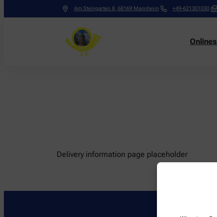
Am Steingarten 8
,
68169
Mannheim
+49-621301030
Online
Delivery information page placeholder