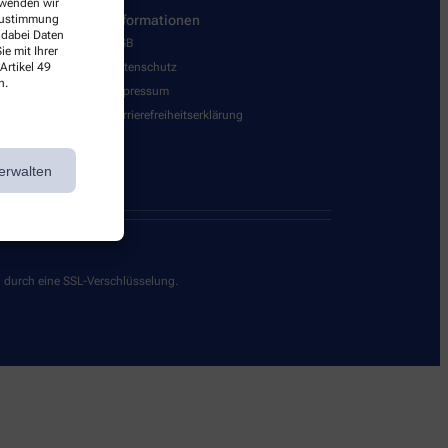
erwenden wir
 Zustimmung
Informationen
 dabei Daten
AGB
e mit Ihrer
Artikel 49
Datenschutz
n.
Impressum
Barrierefreiheitserklärung
erwalten
g durch eine SSL-Verschlüsselung.