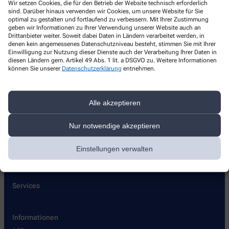
Wir setzen Cookies, die für den Betrieb der Website technisch erforderlich
Apotheke am Steingarten
sind. Darüber hinaus verwenden wir Cookies, um unsere Website für Sie
optimal zu gestalten und fortlaufend zu verbessern. Mit Ihrer Zustimmung
Am Steingarten 8
,
68169
Mannheim
geben wir Informationen zu Ihrer Verwendung unserer Website auch an
Drittanbieter weiter. Soweit dabei Daten in Ländern verarbeitet werden, in
+49-621301030
denen kein angemessenes Datenschutzniveau besteht, stimmen Sie mit Ihrer
Einwilligung zur Nutzung dieser Dienste auch der Verarbeitung Ihrer Daten in
+49-621306039
diesen Ländern gem. Artikel 49 Abs. 1 lit. a DSGVO zu. Weitere Informationen
können Sie unserer
Datenschutzerklärung
entnehmen.
info@steingarten-apotheke-mannheim.com
Alle akzeptieren
Über uns
Nur notwendige akzeptieren
Stellenangebote
Lieferoptionen
Einstellungen verwalten
Kontakt
Services
Informationen