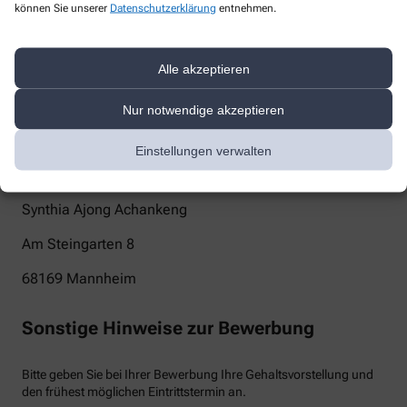
können Sie unserer
Datenschutzerklärung
entnehmen.
info@steingarten-apotheke-mannheim.com
Telefon
Alle akzeptieren
+49-621301030
Nur notwendige akzeptieren
Post
Einstellungen verwalten
Apotheke am Steingarten
Synthia Ajong Achankeng
Am Steingarten 8
68169
Mannheim
Sonstige Hinweise zur Bewerbung
Bitte geben Sie bei Ihrer Bewerbung Ihre Gehaltsvorstellung und
den frühest möglichen Eintrittstermin an.