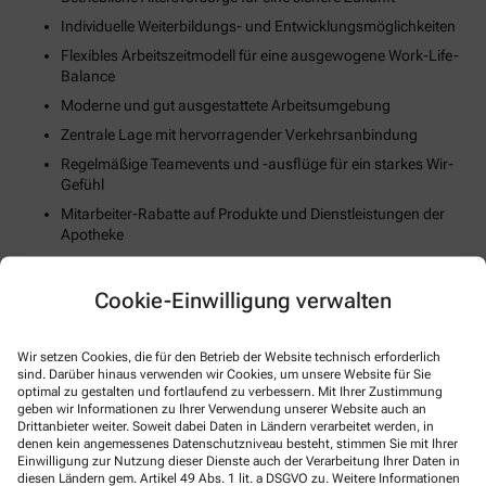
Individuelle Weiterbildungs- und Entwicklungsmöglichkeiten
Flexibles Arbeitszeitmodell für eine ausgewogene Work-Life-
Balance
Moderne und gut ausgestattete Arbeitsumgebung
Zentrale Lage mit hervorragender Verkehrsanbindung
Regelmäßige Teamevents und -ausflüge für ein starkes Wir-
Gefühl
Mitarbeiter-Rabatte auf Produkte und Dienstleistungen der
Apotheke
Unterstützung bei der Wohnungssuche oder Umzugskosten
(falls zutreffend)
Cookie-Einwilligung verwalten
Fortschrittliche Digitalisierungs- und Technologiestrategie
Gesundheits- und Fitnessangebote zur Stärkung des
Wir setzen Cookies, die für den Betrieb der Website technisch erforderlich
körperlichen Wohlbefindens
sind. Darüber hinaus verwenden wir Cookies, um unsere Website für Sie
optimal zu gestalten und fortlaufend zu verbessern. Mit Ihrer Zustimmung
geben wir Informationen zu Ihrer Verwendung unserer Website auch an
So können Sie sich bewerben
Drittanbieter weiter. Soweit dabei Daten in Ländern verarbeitet werden, in
denen kein angemessenes Datenschutzniveau besteht, stimmen Sie mit Ihrer
Einwilligung zur Nutzung dieser Dienste auch der Verarbeitung Ihrer Daten in
E-Mail
diesen Ländern gem. Artikel 49 Abs. 1 lit. a DSGVO zu. Weitere Informationen